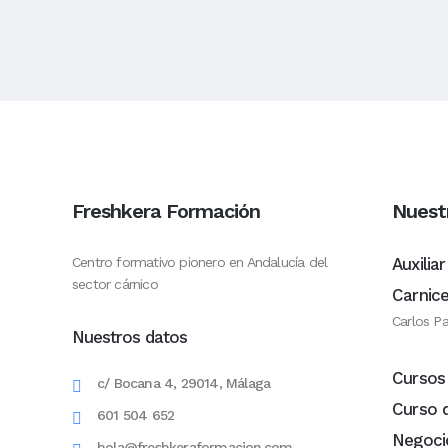
Freshkera Formación
Nuest
Centro formativo pionero en Andalucía del
Auxilia
sector cárnico
Carnice
Carlos P
Nuestros datos
Cursos
c/ Bocana 4, 29014, Málaga
Curso 
601 504 652
Negoci
hola@freshkeraformacion.com